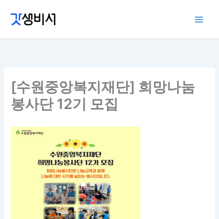
콘
텐
츠
로
건
너
뛰
[수원중앙복지재단] 희망나눔
기
봉사단 12기 모집