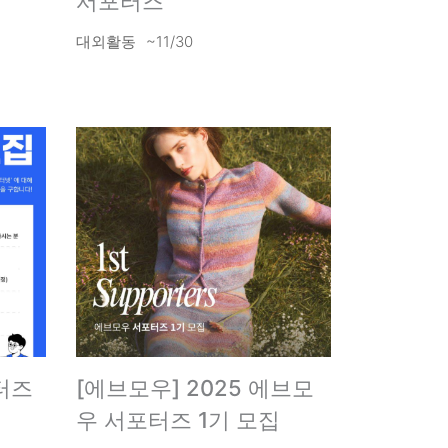
서포터즈
대외활동
~11/30
터즈
[에브모우] 2025 에브모
우 서포터즈 1기 모집