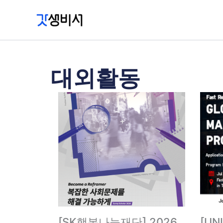
콘
텐
츠
로
건
대외활동
너
뛰
기
[SK행복나눔재단] 2026
[UN