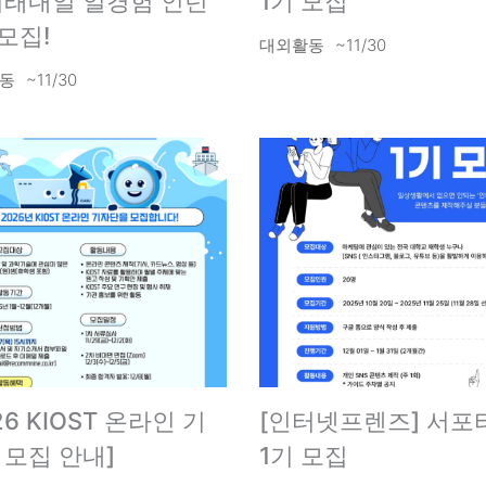
미래내일 일경험 인턴
1기 모집
모집!
대외활동
~11/30
동
~11/30
26 KIOST 온라인 기
[인터넷프렌즈] 서포
 모집 안내]
1기 모집