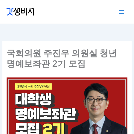
콘
텐
츠
로
건
너
뛰
국회의원 주진우 의원실 청년
기
명예보좌관 2기 모집