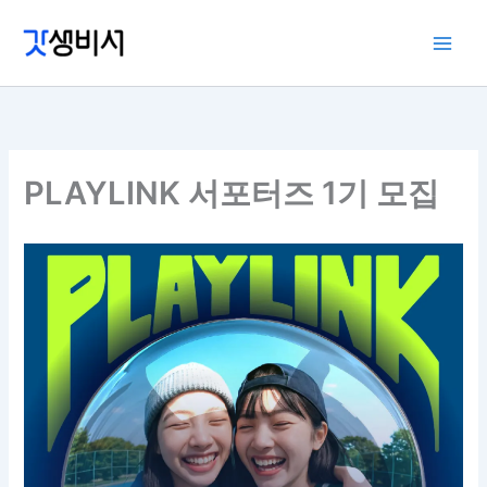
콘
텐
츠
로
건
너
뛰
PLAYLINK 서포터즈 1기 모집
기