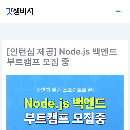
콘
텐
츠
로
건
너
뛰
[인턴십 제공] Node.js 백엔드
기
부트캠프 모집 중