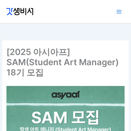
콘
텐
츠
로
건
너
뛰
[2025 아시아프]
기
SAM(Student Art Manager)
18기 모집