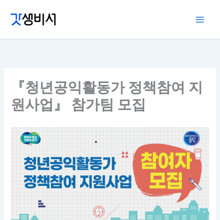
콘
텐
츠
로
건
너
뛰
『청년공익활동가 정책참여 지
기
원사업』 참가팀 모집