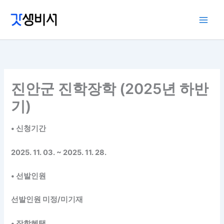
콘
텐
츠
로
건
너
뛰
진안군 진학장학 (2025년 하반
기
기)
• 신청기간
2025. 11. 03. ~ 2025. 11. 28.
• 선발인원
선발인원 미정/미기재
• 장학혜택